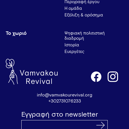
Περιγραφή έργου
Η ομάδα
Εξέλιξη & ορόσημα
Το χωριό
Ψηφιακή πολιτιστική
διαδρομή
Ιστορία
Ευεργέτες
info@vamvakourevival.org
+302731076233
Εγγραφή στο newsletter