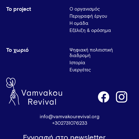
Το project
Ο οργανισμός
Περιγραφή έργου
Η ομάδα
Εξέλιξη & ορόσημα
Το χωριό
Ψηφιακή πολιτιστική
διαδρομή
Ιστορία
Ευεργέτες
info@vamvakourevival.org
+302731076233
Εγγραφή στο newsletter