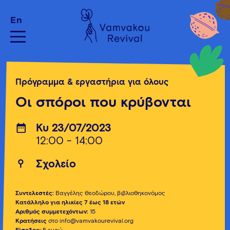
En
Πρόγραμμα & εργαστήρια για όλους
Οι σπόροι που κρύβονται
Κυ 23/07/2023
12:00 - 14:00
Σχολείο
Συντελεστές:
Βαγγέλης Θεοδώρου, βιβλιοθηκονόμος
Κατάλληλο για ηλικίες 7 έως 18 ετών
Αριθμός συμμετεχόντων:
15
Κρατήσεις
στο info@vamvakourevival.org