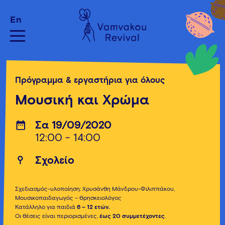
En
Πρόγραμμα & εργαστήρια για όλους
Μουσική και Χρώμα
Σα 19/09/2020
12:00 - 14:00
Σχολείο
Σχεδιασμός-υλοποίηση: Χρυσάνθη Μάνδρου-Φιλιππάκου,
Μουσικοπαιδαγωγός – Θρησκειολόγος
Κατάλληλο για παιδιά
6 – 12 ετών.
Οι θέσεις είναι περιορισμένες,
έως 20 συμμετέχοντες
.