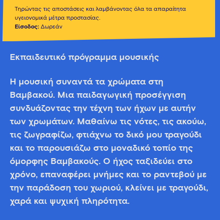
Τηρώντας τις αποστάσεις και λαμβάνοντας όλα τα απαραίτητα
υγειονομικά μέτρα προστασίας.
Είσοδος:
Δωρεάν
Εκπαιδευτικό πρόγραμμα μουσικής
Η μουσική συναντά τα χρώματα στη
Βαμβακού. Μια παιδαγωγική προσέγγιση
συνδυάζοντας την τέχνη των ήχων με αυτήν
των χρωμάτων. Μαθαίνω τις νότες, τις ακούω,
τις ζωγραφίζω, φτιάχνω το δικό μου τραγούδι
και το παρουσιάζω στο μοναδικό τοπίο της
όμορφης Βαμβακούς. Ο ήχος ταξιδεύει στο
χρόνο, επαναφέρει μνήμες και το ραντεβού με
την παράδοση του χωριού, κλείνει με τραγούδι,
χαρά και ψυχική πληρότητα.