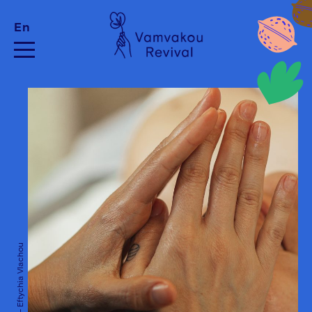
En
SNFCC - Eftychia Vlachou