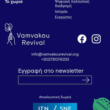
Το χωριό
Ψηφιακή πολιτιστική
διαδρομή
Ιστορία
Ευεργέτες
info@vamvakourevival.org
+302731076233
Εγγραφή στο newsletter
Αποκλειστική δωρεά