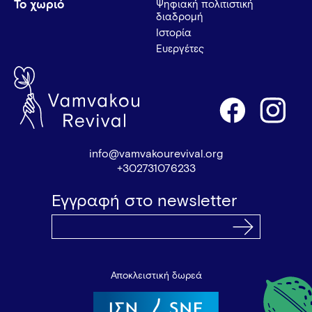
Το χωριό
Ψηφιακή πολιτιστική
διαδρομή
Ιστορία
Ευεργέτες
info@vamvakourevival.org
+302731076233
Εγγραφή στο newsletter
Αποκλειστική δωρεά