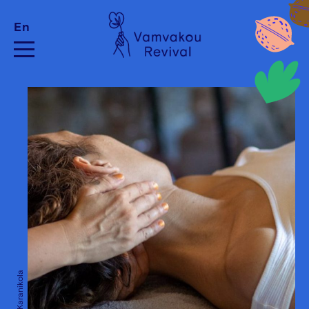
En
Pelagia Karanikola