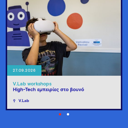
27.09.2026
V.Lab workshops
High-Tech εμπειρίες στο βουνό
V.Lab