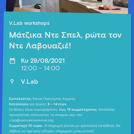
V.Lab workshops
Μάτζικα Ντε Σπελ, ρώτα τον
Ντε Λαβουαζιέ!
Κυ 29/08/2021
12:00 - 14:00
V.Lab
Συντελεστής:
Έλενα Παλούμπα, Χημικός
Κατάλληλο
για ηλικίες
8 – 14 ετών
Οι θέσεις είναι περιορισμένες,
έως 15 συμμετέχοντες
. Απαιτείται
προκράτηση στέλνοντας τα στοιχεία σας στο
v.lab@vamvakourevival.org
Συμμετοχή 10 ευρώ.
Η πληρωμή γίνεται με τραπεζική κατάθεση. Θα
λάβετε τις σχετικές οδηγίες πληρωμής μέσω e-mail.