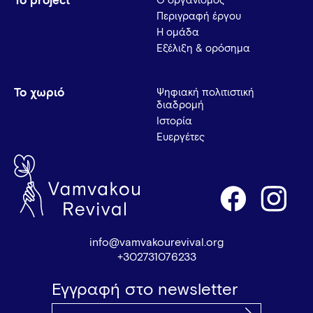
Το project
Ο οργανισμός
Περιγραφή έργου
Η ομάδα
Εξέλιξη & ορόσημα
Το χωριό
Ψηφιακή πολιτιστική
διαδρομή
Ιστορία
Ευεργέτες
info@vamvakourevival.org
+302731076233
Εγγραφή στο newsletter