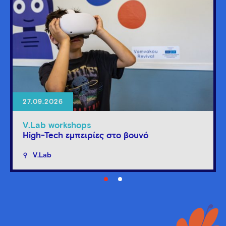
27.09.2026
V.Lab workshops
High-Tech εμπειρίες στο βουνό
V.Lab