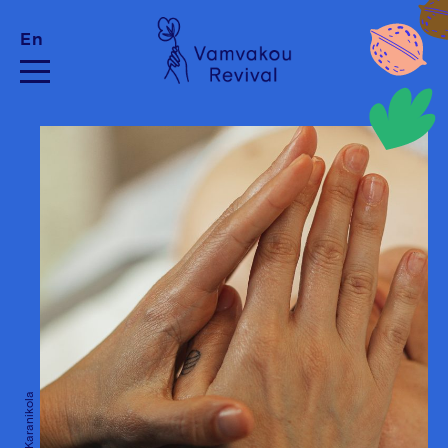
En
Pelagia Karanikola