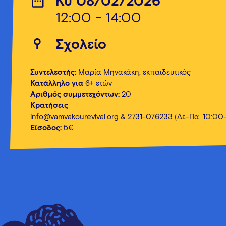
Κυ 08/02/2026
12:00 - 14:00
Σχολείο
Συντελεστής:
Μαρία Μηνακάκη, εκπαιδευτικός
Κατάλληλο για
6+ ετών
Αριθμός συμμετεχόντων:
20
Κρατήσεις
info@vamvakourevival.org
& 2731-076233 (Δε-Πα, 10:00
Είσοδος:
5€