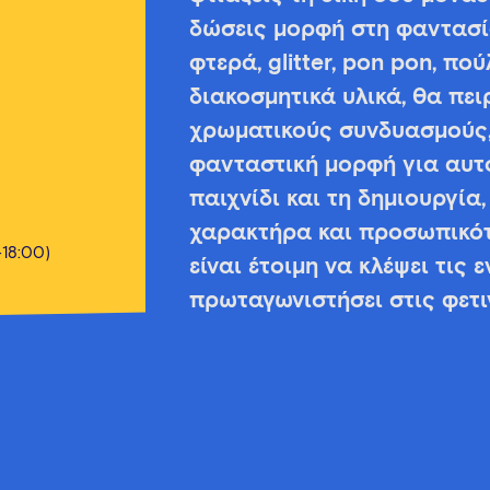
δώσεις μορφή στη φαντασία
φτερά, glitter, pon pon, πο
διακοσμητικά υλικά, θα πει
χρωματικούς συνδυασμούς,
φανταστική μορφή για αυτ
παιχνίδι και τη δημιουργία
χαρακτήρα και προσωπικότ
-18:00)
είναι έτοιμη να κλέψει τις 
πρωταγωνιστήσει στις φετι