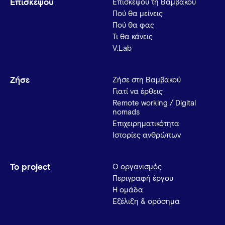
Επισκέψου
Επισκέψου τη Βαμβακού
Πού θα μείνεις
Πού θα φας
Τι θα κάνεις
V.Lab
Ζήσε
Ζήσε στη Βαμβακού
Γιατί να έρθεις
Remote working / Digital
nomads
Επιχειρηματικότητα
Ιστορίες ανθρώπων
Το project
Ο οργανισμός
Περιγραφή έργου
Η ομάδα
Εξέλιξη & ορόσημα