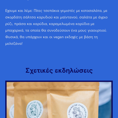
Έχουμε και λέμε: Πίτες τσεπάκια γεμιστές με κοτοσαλάτα, με
σκορδάτη σάλτσα καρυδιού και μαϊντανού, σαλάτα με άγριο
ρύζι, πράσα και καρύδια, καραμελωμένα καρύδια με
μπαχαρικά, τα οποία θα συνοδεύσουν ένα μους γιαουρτιού.
Φυσικά, θα υπάρχουν και οι vegan εκδοχές με βάση τη
μελιτζάνα!
Σχετικές εκδηλώσεις