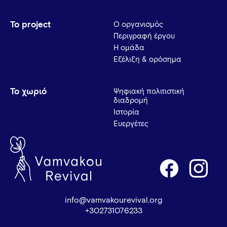
Το project
Ο οργανισμός
Περιγραφή έργου
Η ομάδα
Εξέλιξη & ορόσημα
Το χωριό
Ψηφιακή πολιτιστική
διαδρομή
Ιστορία
Ευεργέτες
info@vamvakourevival.org
+302731076233