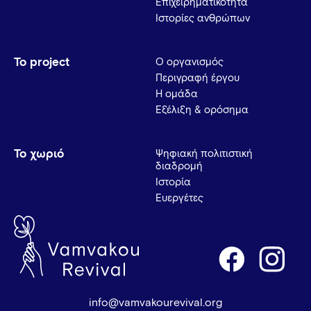
Επιχειρηματικότητα
Ιστορίες ανθρώπων
Το project
Ο οργανισμός
Περιγραφή έργου
Η ομάδα
Εξέλιξη & ορόσημα
Το χωριό
Ψηφιακή πολιτιστική
διαδρομή
Ιστορία
Ευεργέτες
info@vamvakourevival.org