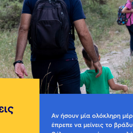
εις
Αν ήσουν μία ολόκληρη μέρα
έπρεπε να μείνεις το βράδυ 