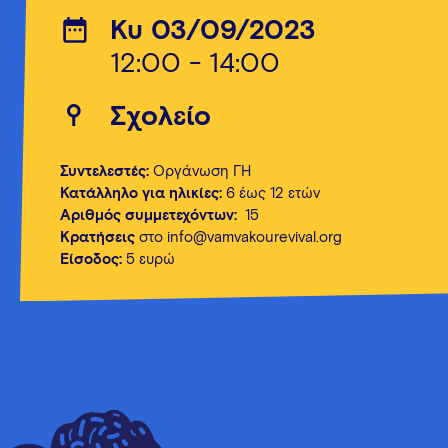
Κυ 03/09/2023
12:00 - 14:00
Σχολείο
Συντελεστές:
Οργάνωση ΓΗ
Κατάλληλο για ηλικίες:
6 έως 12 ετών
Αριθμός συμμετεχόντων:
15
Κρατήσεις
στο info@vamvakourevival.org
Είσοδος:
5 ευρώ