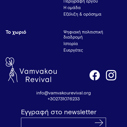
Περιγραφή έργου
Η ομάδα
Εξέλιξη & ορόσημα
Το χωριό
Ψηφιακή πολιτιστική
διαδρομή
Ιστορία
Ευεργέτες
info@vamvakourevival.org
+302731076233
Εγγραφή στο newsletter