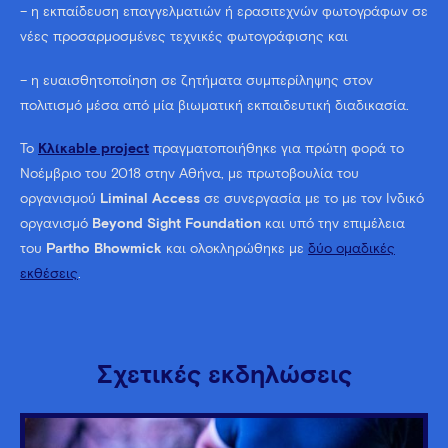
– η εκπαίδευση επαγγελματιών ή ερασιτεχνών φωτογράφων σε
νέες προσαρμοσμένες τεχνικές φωτογράφισης και
– η ευαισθητοποίηση σε ζητήματα συμπερίληψης στον
πολιτισμό μέσα από μία βιωματική εκπαιδευτική διαδικασία.
Το
Κλίκable project
πραγματοποιήθηκε για πρώτη φορά το
Νοέμβριο του 2018 στην Αθήνα, με πρωτοβουλία του
οργανισμού
Liminal Access
σε συνεργασία με το με τον Ινδικό
οργανισμό
Beyond Sight Foundation
και υπό την επιμέλεια
του
Partho Bhowmick
και ολοκληρώθηκε με
δύο ομαδικές
εκθέσεις
.
Σχετικές εκδηλώσεις