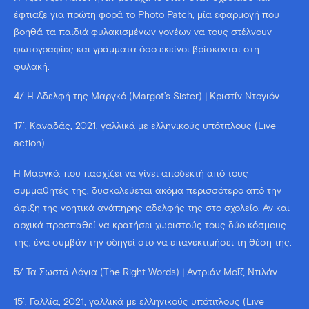
έφτιαξε για πρώτη φορά το Photo Patch, μία εφαρμογή που
βοηθά τα παιδιά φυλακισμένων γονέων να τους στέλνουν
φωτογραφίες και γράμματα όσο εκείνοι βρίσκονται στη
φυλακή.
4/ Η Αδελφή της Μαργκό (Margot’s Sister) | Κριστίν Ντογιόν
17’, Καναδάς, 2021, γαλλικά με ελληνικούς υπότιτλους (Live
action)
Η Μαργκό, που πασχίζει να γίνει αποδεκτή από τους
συμμαθητές της, δυσκολεύεται ακόμα περισσότερο από την
άφιξη της νοητικά ανάπηρης αδελφής της στο σχολείο. Αν και
αρχικά προσπαθεί να κρατήσει χωριστούς τους δύο κόσμους
της, ένα συμβάν την οδηγεί στο να επανεκτιμήσει τη θέση της.
5/ Τα Σωστά Λόγια (The Right Words) | Αντριάν Μοΐζ Ντιλάν
15’, Γαλλία, 2021, γαλλικά με ελληνικούς υπότιτλους (Live