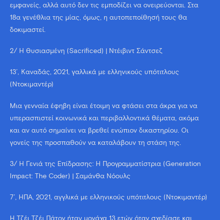
εμφανείς, αλλά αυτό δεν τις εμποδίζει να ονειρεύονται. Στα
18α γενέθλια της μίας, όμως, η αυτοπεποίθησή τους θα
δοκιμαστεί.
2/ Η Θυσιασμένη (Sacrificed) | Ντέιβιντ Σάντσεζ
13’, Καναδάς, 2021, γαλλικά με ελληνικούς υπότιτλους
(Ντοκιμαντέρ)
Μια γενναία έφηβη είναι έτοιμη να φτάσει στα άκρα για να
υπερασπιστεί κοινωνικά και περιβαλλοντικά θέματα, ακόμα
και αν αυτό σημαίνει να βρεθεί ενώπιον δικαστηρίου. Οι
γονείς της προσπαθούν να καταλάβουν τη στάση της.
3/ Η Γενιά της Επίδρασης: Η Προγραμματίστρια (Generation
Impact: The Coder) | Σαμάνθα Νόουλς
7’, ΗΠΑ, 2021, αγγλικά με ελληνικούς υπότιτλους (Ντοκιμαντέρ)
Η Τζέι Τζέι Πάτον ήταν μονάχα 13 ετών όταν σχεδίασε και