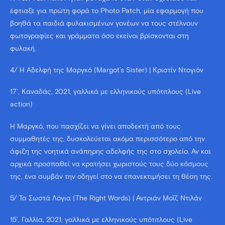
έφτιαξε για πρώτη φορά το Photo Patch, μία εφαρμογή που
βοηθά τα παιδιά φυλακισμένων γονέων να τους στέλνουν
φωτογραφίες και γράμματα όσο εκείνοι βρίσκονται στη
φυλακή.
4/ Η Αδελφή της Μαργκό (Margot’s Sister) | Κριστίν Ντογιόν
17’, Καναδάς, 2021, γαλλικά με ελληνικούς υπότιτλους (Live
action)
Η Μαργκό, που πασχίζει να γίνει αποδεκτή από τους
συμμαθητές της, δυσκολεύεται ακόμα περισσότερο από την
άφιξη της νοητικά ανάπηρης αδελφής της στο σχολείο. Αν και
αρχικά προσπαθεί να κρατήσει χωριστούς τους δύο κόσμους
της, ένα συμβάν την οδηγεί στο να επανεκτιμήσει τη θέση της.
5/ Τα Σωστά Λόγια (The Right Words) | Αντριάν Μοΐζ Ντιλάν
15’, Γαλλία, 2021, γαλλικά με ελληνικούς υπότιτλους (Live