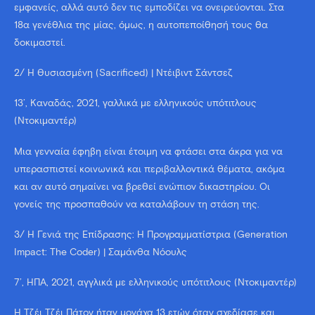
εμφανείς, αλλά αυτό δεν τις εμποδίζει να ονειρεύονται. Στα
18α γενέθλια της μίας, όμως, η αυτοπεποίθησή τους θα
δοκιμαστεί.
2/ Η Θυσιασμένη (Sacrificed) | Ντέιβιντ Σάντσεζ
13’, Καναδάς, 2021, γαλλικά με ελληνικούς υπότιτλους
(Ντοκιμαντέρ)
Μια γενναία έφηβη είναι έτοιμη να φτάσει στα άκρα για να
υπερασπιστεί κοινωνικά και περιβαλλοντικά θέματα, ακόμα
και αν αυτό σημαίνει να βρεθεί ενώπιον δικαστηρίου. Οι
γονείς της προσπαθούν να καταλάβουν τη στάση της.
3/ Η Γενιά της Επίδρασης: Η Προγραμματίστρια (Generation
Impact: The Coder) | Σαμάνθα Νόουλς
7’, ΗΠΑ, 2021, αγγλικά με ελληνικούς υπότιτλους (Ντοκιμαντέρ)
Η Τζέι Τζέι Πάτον ήταν μονάχα 13 ετών όταν σχεδίασε και