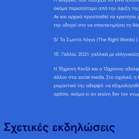
Η Μαργκό, που πασχίζει να γίνει αποδ
ακόμα περισσότερο από την άφιξη της
Αν και αρχικά προσπαθεί να κρατήσει
την οδηγεί στο να επανεκτιμήσει τη θέ
5/ Τα Σωστά Λόγια (The Right Words) |
15’, Γαλλία, 2021, γαλλικά με ελληνικού
Η 15χρονη Κενζά και ο 13χρονος αδελφ
άλλον στα social media. Στο σχολικό, η
ρομαντικό της αδερφό: να εξομολογηθε
αρέσει, ακόμα κι αν εκείνη δεν τον γνωρ
Σχετικές εκδηλώσεις