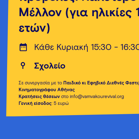
Μέλλον (για ηλικίες 
ετών)
Κάθε Κυριακή 15:30 - 16:3
Σχολείο
Σε συνεργασία με το
Παιδικό κι Εφηβικό Διεθνές Φεστ
Κινηματογράφου Αθήνας
Κρατήσεις θέσεων
στο info@vamvakourevival.org
Γενική είσοδος
: 5 ευρώ