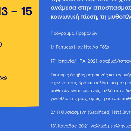
ανάμεσα στην αποσπασματι
13 – 15
κοινωνική πίεση, τη μυθοπλ
Πρόγραμμα Προβολών
0
1/ Farrucas | Ίαν Ντε Λα Ρόζα
17’, Ισπανία/ΗΠΑ, 2021, αραβικά/ισπανι
Τέσσερις έφηβες μαροκινής καταγωγής
ιβάλ
σχολείο τους βρίσκεται λίγο πιο μακριά
μαθητών είναι εμφανείς, αλλά αυτό δεν
γενέθλια της μίας, όμως, η αυτοπεποί
2/ Η Θυσιασμένη (Sacrificed) | Ντέιβιν
13’, Καναδάς, 2021, γαλλικά με ελληνι