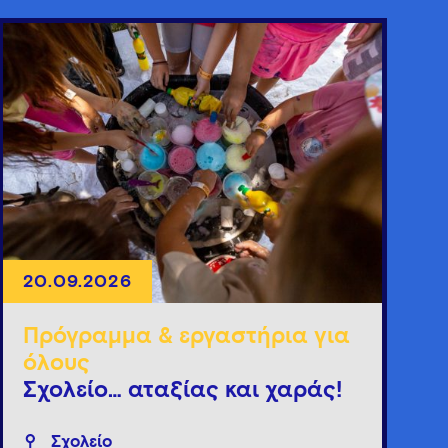
20.09.2026
Πρόγραμμα & εργαστήρια για
όλους
Σχολείο… αταξίας και χαράς!
Σχολείο