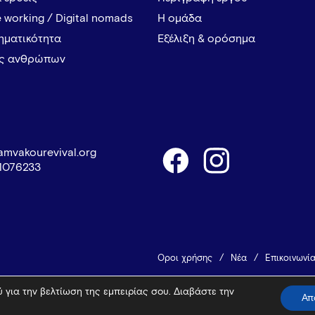
 working / Digital nomads
Η ομάδα
ρηματικότητα
Εξέλιξη & ορόσημα
ες ανθρώπων
amvakourevival.org
1076233
Όροι χρήσης
Νέα
Επικοινωνί
 για την βελτίωση της εμπειρίας σου. Διαβάστε την
© 2026 Vamvakou Revival
Design 
Απ