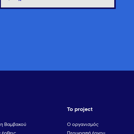
Το project
τη Βαμβακού
Ο οργανισμός
α έρθεις
Περιγραφή έργου