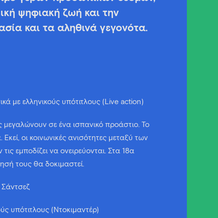
κή ψηφιακή ζωή και την
ασία και τα αληθινά γεγονότα.
κά με ελληνικούς υπότιτλους (Live action)
 μεγαλώνουν σε ένα ισπανικό προάστιο. Το
. Εκεί, οι κοινωνικές ανισότητες μεταξύ των
 τις εμποδίζει να ονειρεύονται. Στα 18α
θησή τους θα δοκιμαστεί.
τ Σάντσεζ
κούς υπότιτλους (Ντοκιμαντέρ)