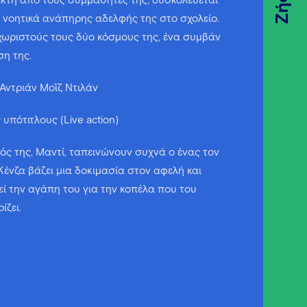
Ζήσε
εκτή από τους συμμαθητές της, δυσκολεύεται
 νοητικά ανάπηρης αδελφής της στο σχολείο.
 χωριστούς τους δύο κόσμους της, ένα συμβάν
ση της.
 Αντριάν Μοΐζ Ντιλάν
ς υπότιτλους (Live action)
ός της, Μαντί, ταπεινώνουν συχνά ο ένας τον
 Κένζα βάζει μια δοκιμασία στον αφελή και
ί την αγάπη του για την κοπέλα που του
ίζει.