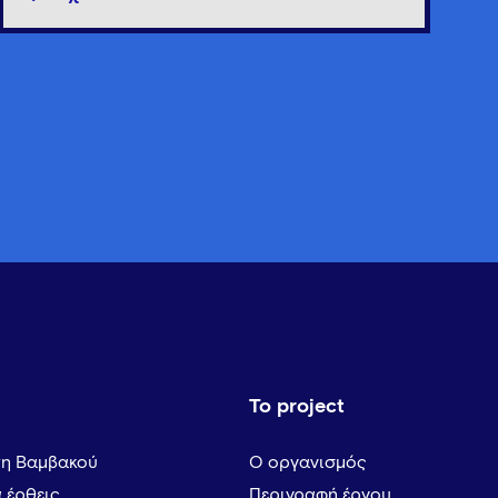
Το project
τη Βαμβακού
Ο οργανισμός
α έρθεις
Περιγραφή έργου