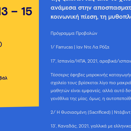
ανάμεσα στην αποσπασματι
13 – 15
κοινωνική πίεση, τη μυθοπλ
Πρόγραμμα Προβολών
0
1/ Farrucas | Ίαν Ντε Λα Ρόζα
17’, Ισπανία/ΗΠΑ, 2021, αραβικά/ισπανι
Τέσσερις έφηβες μαροκινής καταγωγής
ιβάλ
σχολείο τους βρίσκεται λίγο πιο μακριά
μαθητών είναι εμφανείς, αλλά αυτό δεν
γενέθλια της μίας, όμως, η αυτοπεποί
2/ Η Θυσιασμένη (Sacrificed) | Ντέιβιν
13’, Καναδάς, 2021, γαλλικά με ελληνι