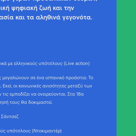
κή ψηφιακή ζωή και την
ασία και τα αληθινά γεγονότα.
κά με ελληνικούς υπότιτλους (Live action)
 μεγαλώνουν σε ένα ισπανικό προάστιο. Το
. Εκεί, οι κοινωνικές ανισότητες μεταξύ των
 τις εμποδίζει να ονειρεύονται. Στα 18α
θησή τους θα δοκιμαστεί.
τ Σάντσεζ
κούς υπότιτλους (Ντοκιμαντέρ)