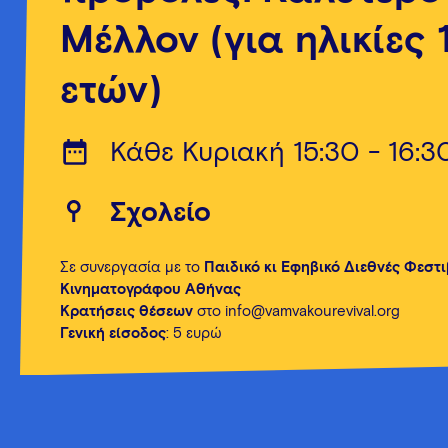
Μέλλον (για ηλικίες 
ετών)
Κάθε Κυριακή 15:30 - 16:3
Σχολείο
Σε συνεργασία με το
Παιδικό κι Εφηβικό Διεθνές Φεστ
Κινηματογράφου Αθήνας
Κρατήσεις θέσεων
στο info@vamvakourevival.org
Γενική είσοδος
: 5 ευρώ