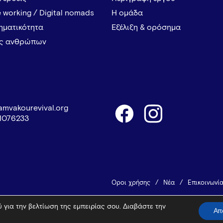
 working / Digital nomads
Η ομάδα
ρηματικότητα
Εξέλιξη & ορόσημα
ες ανθρώπων
amvakourevival.org
1076233
Όροι χρήσης
Νέα
Επικοινωνί
 για την βελτίωση της εμπειρίας σου. Διαβάστε την
© 2026 Vamvakou Revival
Design 
Απ