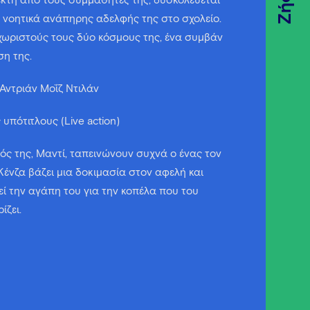
Ζήσε
εκτή από τους συμμαθητές της, δυσκολεύεται
 νοητικά ανάπηρης αδελφής της στο σχολείο.
 χωριστούς τους δύο κόσμους της, ένα συμβάν
ση της.
 Αντριάν Μοΐζ Ντιλάν
ς υπότιτλους (Live action)
ός της, Μαντί, ταπεινώνουν συχνά ο ένας τον
 Κένζα βάζει μια δοκιμασία στον αφελή και
ί την αγάπη του για την κοπέλα που του
ίζει.