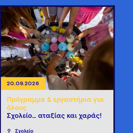
20.09.2026
Πρόγραμμα & εργαστήρια για
όλους
Σχολείο… αταξίας και χαράς!
Σχολείο