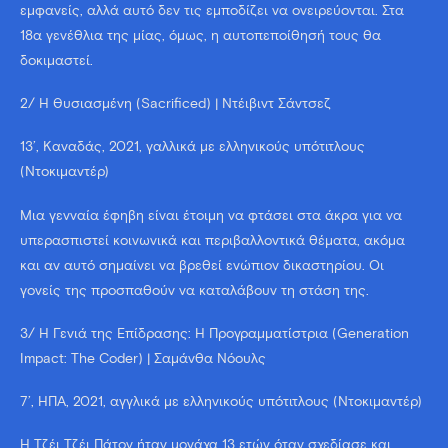
εμφανείς, αλλά αυτό δεν τις εμποδίζει να ονειρεύονται. Στα
18α γενέθλια της μίας, όμως, η αυτοπεποίθησή τους θα
δοκιμαστεί.
2/ Η Θυσιασμένη (Sacrificed) | Ντέιβιντ Σάντσεζ
13’, Καναδάς, 2021, γαλλικά με ελληνικούς υπότιτλους
(Ντοκιμαντέρ)
Μια γενναία έφηβη είναι έτοιμη να φτάσει στα άκρα για να
υπερασπιστεί κοινωνικά και περιβαλλοντικά θέματα, ακόμα
και αν αυτό σημαίνει να βρεθεί ενώπιον δικαστηρίου. Οι
γονείς της προσπαθούν να καταλάβουν τη στάση της.
3/ Η Γενιά της Επίδρασης: Η Προγραμματίστρια (Generation
Impact: The Coder) | Σαμάνθα Νόουλς
7’, ΗΠΑ, 2021, αγγλικά με ελληνικούς υπότιτλους (Ντοκιμαντέρ)
Η Τζέι Τζέι Πάτον ήταν μονάχα 13 ετών όταν σχεδίασε και