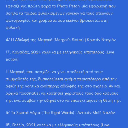
έφτιαξε για πρώτη φορά το Photo Patch, μία εφαρμογή που
βοηθά τα παιδιά φυλακισμένων γονέων να τους στέλνουν
φωτογραφίες και γράμματα όσο εκείνοι βρίσκονται στη
φυλακή.
4/ Η Αδελφή της Μαργκό (Margot’s Sister) | Κριστίν Ντογιόν
17’, Καναδάς, 2021, γαλλικά με ελληνικούς υπότιτλους (Live
action)
Η Μαργκό, που πασχίζει να γίνει αποδεκτή από τους
συμμαθητές της, δυσκολεύεται ακόμα περισσότερο από την
άφιξη της νοητικά ανάπηρης αδελφής της στο σχολείο. Αν και
αρχικά προσπαθεί να κρατήσει χωριστούς τους δύο κόσμους
της, ένα συμβάν την οδηγεί στο να επανεκτιμήσει τη θέση της.
5/ Τα Σωστά Λόγια (The Right Words) | Αντριάν Μοΐζ Ντιλάν
15’, Γαλλία, 2021, γαλλικά με ελληνικούς υπότιτλους (Live