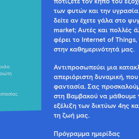
ποτίζετε τον κήπο του εξο
των φυτών και την υγρασία
δείτε αν έχετε γάλα στο ψυ
market; Αυτές και πολλές ά
φέρει το Internet of Thing
στην καθημερινότητά μας.
.
πουλο
Αντιπροσωπεύει μια κατακλ
ριώτη
απεριόριστη δυναμική, που 
φαντασία. Σας προσκαλούμε
στασίας.
στη Βαμβακού να μάθουμε τι
εξέλιξη των δικτύων 4ης κα
τη ζωή μας.
Πρόγραμμα ημερίδας