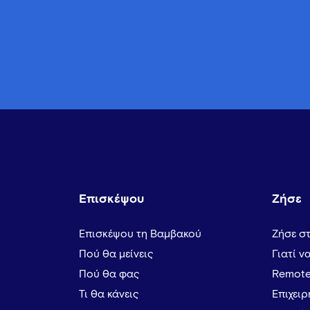
Επισκέψου
Ζήσε
Επισκέψου τη Βαμβακού
Ζήσε σ
Πού θα μείνεις
Γιατί ν
Πού θα φας
Remote
Τι θα κάνεις
Επιχει