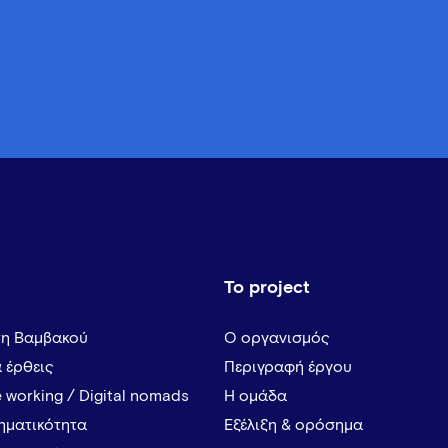
Το project
τη Βαμβακού
Ο οργανισμός
α έρθεις
Περιγραφή έργου
 working / Digital nomads
Η ομάδα
ρηματικότητα
Εξέλιξη & ορόσημα