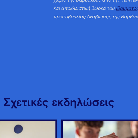
χωριό της Βαμβακούς από την Vamvako
και αποκλειστική δωρεά του
Ιδρύματος
πρωτοβουλίας Αναβίωσης της Βαμβακ
Σχετικές εκδηλώσεις