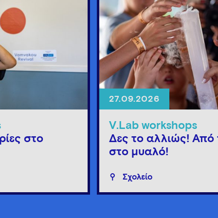
27.09.2026
s
V.Lab workshops
ρίες στο
Δες το αλλιώς! Από 
στο μυαλό!
Σχολείο