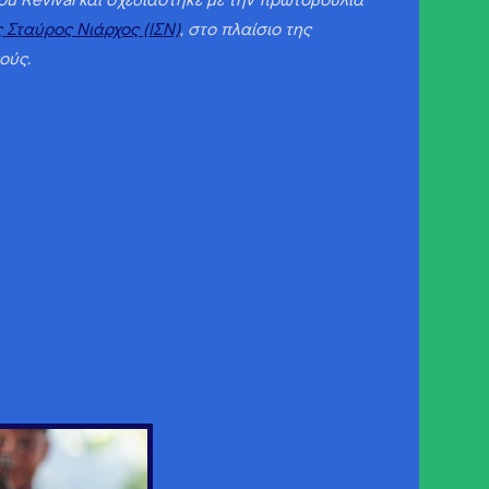
u Revival και σχεδιάστηκε με την πρωτοβουλία
 Σταύρος Νιάρχος (ΙΣΝ)
, στο πλαίσιο της
ούς.