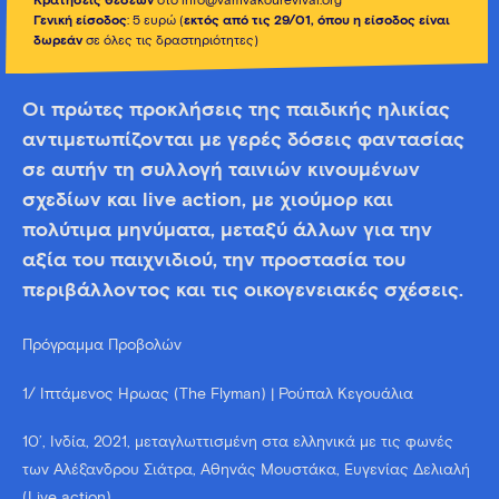
Κρατήσεις θέσεων
στο info@vamvakourevival.org
Γενική είσοδος
: 5 ευρώ (
εκτός από τις 29/01, όπου η είσοδος είναι
δωρεάν
σε όλες τις δραστηριότητες)
Οι πρώτες προκλήσεις της παιδικής ηλικίας
αντιμετωπίζονται με γερές δόσεις φαντασίας
σε αυτήν τη συλλογή ταινιών κινουμένων
σχεδίων και live action, με χιούμορ και
πολύτιμα μηνύματα, μεταξύ άλλων για την
αξία του παιχνιδιού, την προστασία του
περιβάλλοντος και τις οικογενειακές σχέσεις.
Πρόγραμμα Προβολών
1/ Ιπτάμενος Ήρωας (The Flyman) | Ρούπαλ Κεγουάλια
10’, Ινδία, 2021, μεταγλωττισμένη στα ελληνικά με τις φωνές
των Αλέξανδρου Σιάτρα, Αθηνάς Μουστάκα, Ευγενίας Δελιαλή
(Live action)