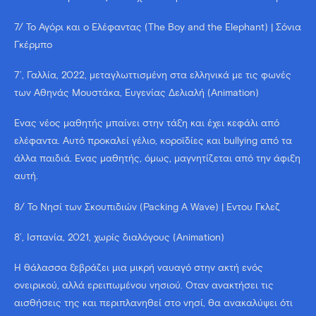
7/ Το Αγόρι και ο Ελέφαντας (The Boy and the Elephant) | Σόνια
Γκέρμπο
7’, Γαλλία, 2022, μεταγλωττισμένη στα ελληνικά με τις φωνές
των Αθηνάς Μουστάκα, Ευγενίας Δελιαλή (Animation)
Ένας νέος μαθητής μπαίνει στην τάξη και έχει κεφάλι από
ελέφαντα. Αυτό προκαλεί γέλιο, κοροϊδίες και bullying από τα
άλλα παιδιά. Ένας μαθητής, όμως, μαγνητίζεται από την άφιξη
αυτή.
8/ Το Νησί των Σκουπιδιών (Packing A Wave) | Έντου Γκλεζ
8’, Ισπανία, 2021, χωρίς διαλόγους (Animation)
Η θάλασσα ξεβράζει μια μικρή ναυαγό στην ακτή ενός
ονειρικού, αλλά ερειπωμένου νησιού. Όταν ανακτήσει τις
αισθήσεις της και περιπλανηθεί στο νησί, θα ανακαλύψει ότι