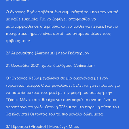
Ο 8χρονος Βιχάν φοβάται ένα συμμαθητή του που τον χτυπά
με κάθε ευκαιρία. Για να ξεφύγει, αποφασίζει να
μεταμορφωθεί σε υπερήρωα και να μάθει να πετάει. Γιατί οι
πραγματικοί ήρωες είναι αυτοί που αντιμετωπίζουν τους
φόβους τους.
2/ Αεροναύτης (Aeronaut) | Λεόν Γκόλτερμαν
2’, Ολλανδία, 2021, χωρίς διαλόγους (Animation)
Ο 10χρονος Κέβιν μεγαλώνει σε μια οικογένεια με έναν
τυραννικό πατέρα. Όταν μεγαλώσει θέλει να γίνει πιλότος για
να πετάξει μακριά του, μαζί με την μικρή του αδερφή, την
Τζέημι. Μέχρι τότε, θα έχει για συντροφιά το αγαπημένο του
αεροπλάνο-παιχνίδι. Όταν η Τζέημι του το πάρει, η πίστη του
θα κλονιστεί θέτοντάς του τα πιο μεγάλα διλήμματα.
3/ Πίροπιρο (Piropiro) | Μιγιούνγκ Μπεκ