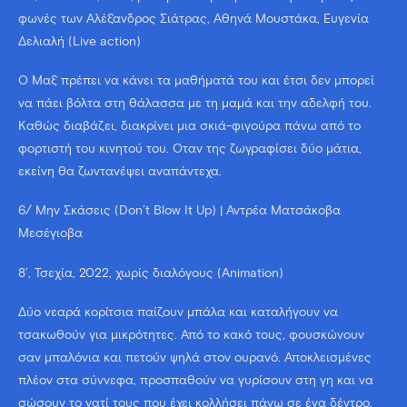
φωνές των Αλέξανδρος Σιάτρας, Αθηνά Μουστάκα, Ευγενία
Δελιαλή (Live action)
Ο Μαξ πρέπει να κάνει τα μαθήματά του και έτσι δεν μπορεί
να πάει βόλτα στη θάλασσα με τη μαμά και την αδελφή του.
Καθώς διαβάζει, διακρίνει μια σκιά-φιγούρα πάνω από το
φορτιστή του κινητού του. Όταν της ζωγραφίσει δύο μάτια,
εκείνη θα ζωντανέψει αναπάντεχα.
6/ Μην Σκάσεις (Don’t Blow It Up) | Αντρέα Ματσάκοβα
Μεσέγιοβα
8’, Τσεχία, 2022, χωρίς διαλόγους (Animation)
Δύο νεαρά κορίτσια παίζουν μπάλα και καταλήγουν να
τσακωθούν για μικρότητες. Από το κακό τους, φουσκώνουν
σαν μπαλόνια και πετούν ψηλά στον ουρανό. Αποκλεισμένες
πλέον στα σύννεφα, προσπαθούν να γυρίσουν στη γη και να
σώσουν το γατί τους που έχει κολλήσει πάνω σε ένα δέντρο.