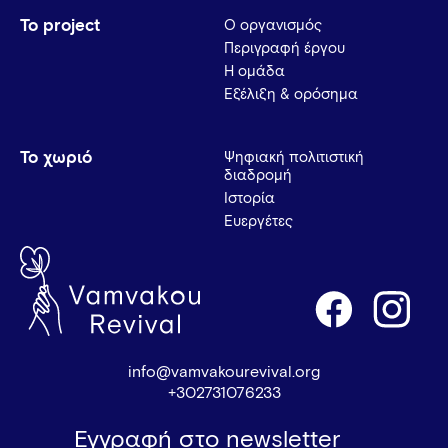
Το project
Ο οργανισμός
Περιγραφή έργου
Η ομάδα
Εξέλιξη & ορόσημα
Το χωριό
Ψηφιακή πολιτιστική
διαδρομή
Ιστορία
Ευεργέτες
info@vamvakourevival.org
+302731076233
Εγγραφή στο newsletter