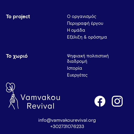
Το project
Ο οργανισμός
Περιγραφή έργου
Η ομάδα
Εξέλιξη & ορόσημα
Το χωριό
Ψηφιακή πολιτιστική
διαδρομή
Ιστορία
Ευεργέτες
info@vamvakourevival.org
+302731076233