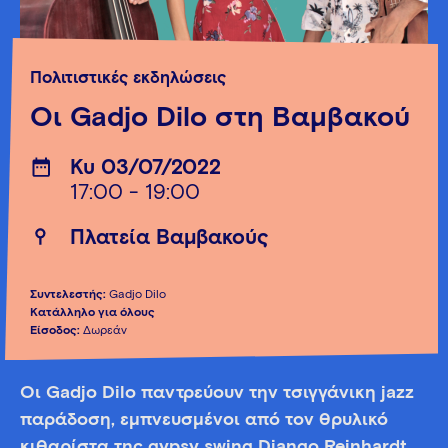
Πολιτιστικές εκδηλώσεις
Οι Gadjo Dilo στη Βαμβακού
Κυ 03/07/2022
17:00 - 19:00
Πλατεία Βαμβακούς
Συντελεστής:
Gadjo Dilo
Κατάλληλο για όλους
Είσοδος:
Δωρεάν
Οι Gadjo Dilo παντρεύουν την τσιγγάνικη jazz
παράδοση, εμπνευσμένοι από τον θρυλικό
κιθαρίστα της gypsy swing Django Reinhardt,