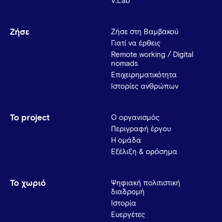
V.Lab
Ζήσε
Ζήσε στη Βαμβακού
Γιατί να έρθεις
Remote working / Digital
nomads
Επιχειρηματικότητα
Ιστορίες ανθρώπων
Το project
Ο οργανισμός
Περιγραφή έργου
Η ομάδα
Εξέλιξη & ορόσημα
Το χωριό
Ψηφιακή πολιτιστική
διαδρομή
Ιστορία
Ευεργέτες