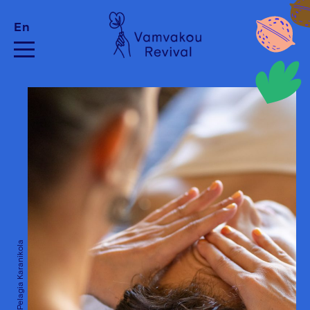
En
Credits: Pelagia Karanikola