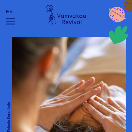
En
Credits: Pelagia Karanikola