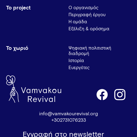
Το project
Ο οργανισμός
Περιγραφή έργου
Η ομάδα
Εξέλιξη & ορόσημα
Το χωριό
Ψηφιακή πολιτιστική
διαδρομή
Ιστορία
Ευεργέτες
info@vamvakourevival.org
+302731076233
Εγγραφή στο newsletter