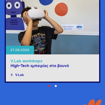
27.09.2026
V.Lab workshops
High-Tech εμπειρίες στο βουνό
V.Lab