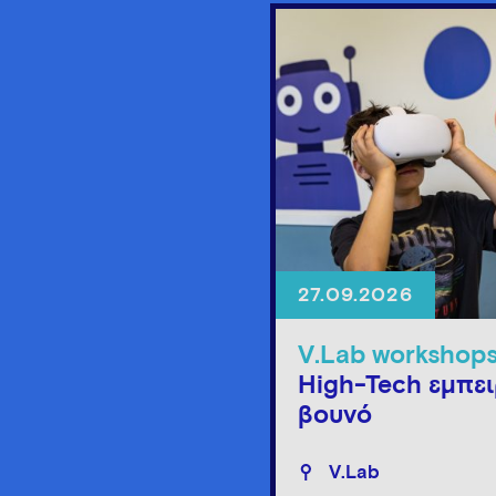
27.09.2026
V.Lab workshop
High-Tech εμπει
βουνό
V.Lab