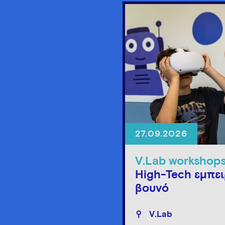
27.09.2026
V.Lab workshop
High-Tech εμπει
βουνό
V.Lab