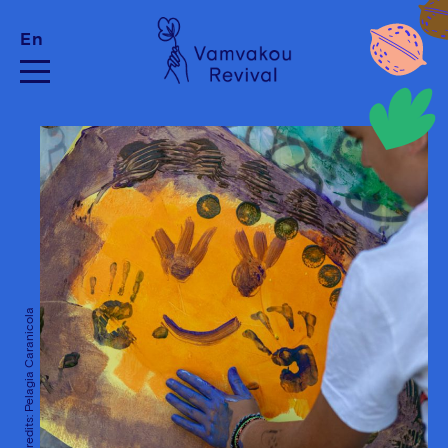
En
Photo Credits: Pelagia Caranicola