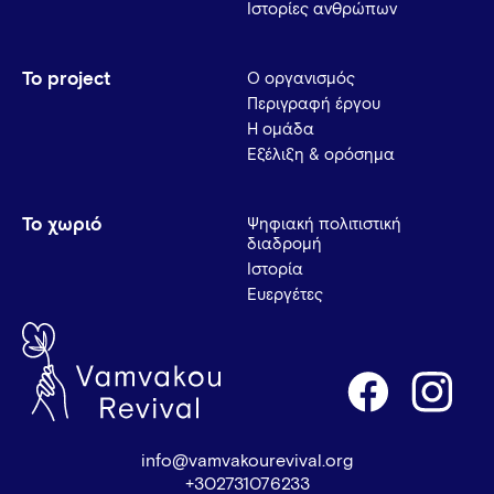
Ιστορίες ανθρώπων
Το project
Ο οργανισμός
Περιγραφή έργου
Η ομάδα
Εξέλιξη & ορόσημα
Το χωριό
Ψηφιακή πολιτιστική
διαδρομή
Ιστορία
Ευεργέτες
info@vamvakourevival.org
+302731076233