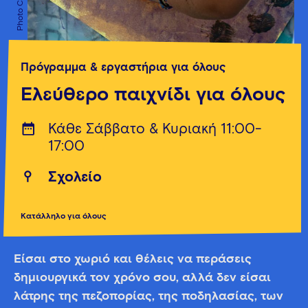
Πρόγραμμα & εργαστήρια για όλους
Ελεύθερο παιχνίδι για όλους
Κάθε Σάββατο & Κυριακή 11:00-
17:00
Σχολείο
Κατάλληλο για όλους
Είσαι στο χωριό και θέλεις να περάσεις
δημιουργικά τον χρόνο σου, αλλά δεν είσαι
λάτρης της πεζοπορίας, της ποδηλασίας, των