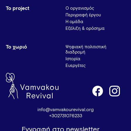
Το project
Ο οργανισμός
Περιγραφή έργου
Η ομάδα
Εξέλιξη & ορόσημα
Το χωριό
Ψηφιακή πολιτιστική
διαδρομή
Ιστορία
Ευεργέτες
info@vamvakourevival.org
+302731076233
Εγγραφή στο newsletter