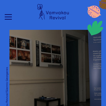
Vamvakou Revival/Giannis Georganes