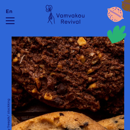
En
Image by freepik/ stockking