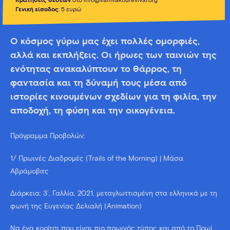
Κρατήσεις θέσεων
στο info@vamvakourevival.org
Γενική είσοδος
: 5 ευρώ
Ο κόσμος γύρω μας έχει πολλές ομορφιές,
αλλά και εκπλήξεις. Οι ήρωες των ταινιών της
ενότητας ανακαλύπτουν το θάρρος, τη
φαντασία και τη δύναμή τους μέσα από
ιστορίες κινουμένων σχεδίων για τη φιλία, την
αποδοχή, τη φύση και την οικογένεια.
Πρόγραμμα Προβολών:
1/ Πρωινές Διαδρομές (Trails of the Morning) | Μάσα
Αβράμοβιτς
Διάρκεια: 3’, Γαλλία, 2021, μεταγλωττισμένη στα ελληνικά με τη
φωνή της Ευγενίας Δελιαλή (Animation)
Να ένα κορίτσι που είναι πιο πρωινός τύπος και από το Πρωί