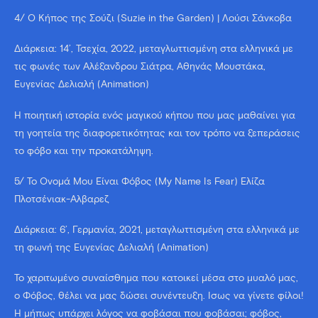
4/ Ο Κήπος της Σούζι (Suzie in the Garden) | Λούσι Σάνκοβα
Διάρκεια: 14’, Τσεχία, 2022, μεταγλωττισμένη στα ελληνικά με
τις φωνές των Αλέξανδρου Σιάτρα, Αθηνάς Μουστάκα,
Ευγενίας Δελιαλή (Animation)
Η ποιητική ιστορία ενός μαγικού κήπου που μας μαθαίνει για
τη γοητεία της διαφορετικότητας και τον τρόπο να ξεπεράσεις
το φόβο και την προκατάληψη.
5/ Το Όνομά Μου Είναι Φόβος (My Name Is Fear) Ελίζα
Πλοτσένιακ-Άλβαρεζ
Διάρκεια: 6’, Γερμανία, 2021, μεταγλωττισμένη στα ελληνικά με
τη φωνή της Ευγενίας Δελιαλή (Animation)
Το χαριτωμένο συναίσθημα που κατοικεί μέσα στο μυαλό μας,
ο Φόβος, θέλει να μας δώσει συνέντευξη. Ίσως να γίνετε φίλοι!
Ή μήπως υπάρχει λόγος να φοβάσαι που φοβάσαι; φόβος,