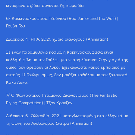
κινούμενα σχέδια, συνέντευξη, κωμωδία.
6/ Κοκκινοσκουφίτσα Τζούνιορ (Red Junior and the Wolf) |
Γουίνι Γου
Διάρκεια: 4’, ΗΠΑ, 2021, χωρίς διαλόγους (Animation)
Σε έναν παραμυθένιο κόσμο, η Κοκκινοσκουφίτσα είναι
κολλητή φίλη με την Γούλφι, μια νεαρή λύκαινα. Στην γιαγιά της
όμως, δεν αρέσουν οι λύκοι. Έχει άλλωστε κακές εμπειρίες με
αυτούς. Η Γούλφι, όμως, δεν μοιάζει καθόλου με τον ξακουστό
Κακό Λύκο.
7/ Ο Φανταστικός Ιπτάμενος Διαγωνισμός (The Fantastic
Flying Competition) | Τζον Κρόεζεν
Διάρκεια: 6’, Ολλανδία, 2021, μεταγλωττισμένη στα ελληνικά με
τη φωνή του Αλέξανδρου Σιάτρα (Animation)