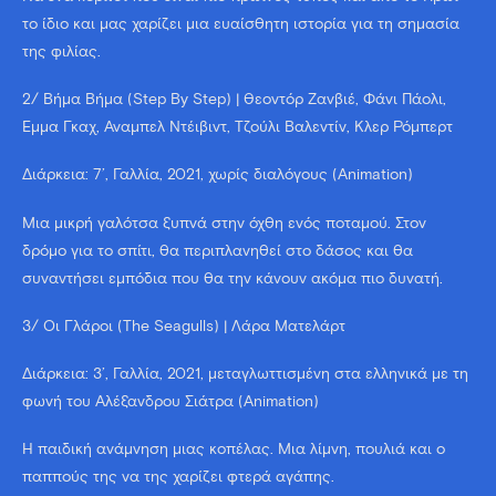
το ίδιο και μας χαρίζει μια ευαίσθητη ιστορία για τη σημασία
της φιλίας.
2/ Βήμα Βήμα (Step By Step) | Θεοντόρ Ζανβιέ, Φάνι Πάολι,
Έμμα Γκαχ, Άναμπελ Ντέιβιντ, Τζούλι Βαλεντίν, Κλερ Ρόμπερτ
Διάρκεια: 7’, Γαλλία, 2021, χωρίς διαλόγους (Animation)
Μια μικρή γαλότσα ξυπνά στην όχθη ενός ποταμού. Στον
δρόμο για το σπίτι, θα περιπλανηθεί στο δάσος και θα
συναντήσει εμπόδια που θα την κάνουν ακόμα πιο δυνατή.
3/ Οι Γλάροι (The Seagulls) | Λάρα Ματελάρτ
Διάρκεια: 3’, Γαλλία, 2021, μεταγλωττισμένη στα ελληνικά με τη
φωνή του Αλέξανδρου Σιάτρα (Animation)
Η παιδική ανάμνηση μιας κοπέλας. Μια λίμνη, πουλιά και ο
παππούς της να της χαρίζει φτερά αγάπης.