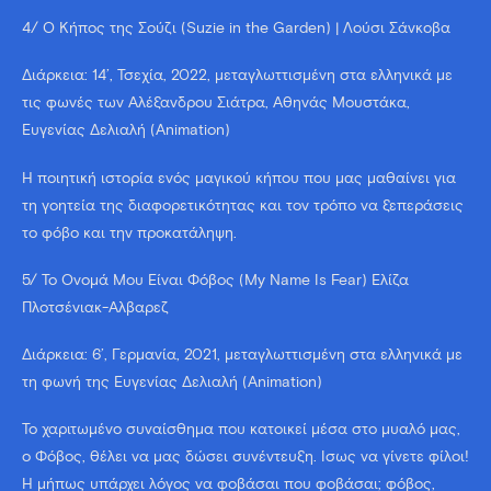
4/ Ο Κήπος της Σούζι (Suzie in the Garden) | Λούσι Σάνκοβα
Διάρκεια: 14’, Τσεχία, 2022, μεταγλωττισμένη στα ελληνικά με
τις φωνές των Αλέξανδρου Σιάτρα, Αθηνάς Μουστάκα,
Ευγενίας Δελιαλή (Animation)
Η ποιητική ιστορία ενός μαγικού κήπου που μας μαθαίνει για
τη γοητεία της διαφορετικότητας και τον τρόπο να ξεπεράσεις
το φόβο και την προκατάληψη.
5/ Το Όνομά Μου Είναι Φόβος (My Name Is Fear) Ελίζα
Πλοτσένιακ-Άλβαρεζ
Διάρκεια: 6’, Γερμανία, 2021, μεταγλωττισμένη στα ελληνικά με
τη φωνή της Ευγενίας Δελιαλή (Animation)
Το χαριτωμένο συναίσθημα που κατοικεί μέσα στο μυαλό μας,
ο Φόβος, θέλει να μας δώσει συνέντευξη. Ίσως να γίνετε φίλοι!
Ή μήπως υπάρχει λόγος να φοβάσαι που φοβάσαι; φόβος,