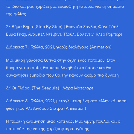
το ίδιο και μας χαρίζει μια ευαίσθητη ιστορία για τη σημασία
της φιλίας.
2/ Βήμα Βήμα (Step By Step) | Θεοντόρ Ζανβιέ, Φάνι Πάολι,
Έμμα Γκαχ, Άναμπελ Ντέιβιντ, Τζούλι Βαλεντίν, Κλερ Ρόμπερτ
Διάρκεια: 7’, Γαλλία, 2021, χωρίς διαλόγους (Animation)
Μια μικρή γαλότσα ξυπνά στην όχθη ενός ποταμού. Στον
δρόμο για το σπίτι, θα περιπλανηθεί στο δάσος και θα
συναντήσει εμπόδια που θα την κάνουν ακόμα πιο δυνατή.
3/ Οι Γλάροι (The Seagulls) | Λάρα Ματελάρτ
Διάρκεια: 3’, Γαλλία, 2021, μεταγλωττισμένη στα ελληνικά με τη
φωνή του Αλέξανδρου Σιάτρα (Animation)
Η παιδική ανάμνηση μιας κοπέλας. Μια λίμνη, πουλιά και ο
παππούς της να της χαρίζει φτερά αγάπης.