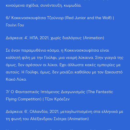
κινούμενα σχέδια, συνέντευξη, κωμωδία.
6/ Κοκκινοσκουφίτσα Τζούνιορ (Red Junior and the Wolf) |
Γουίνι Γου
Διάρκεια: 4’, ΗΠΑ, 2021, χωρίς διαλόγους (Animation)
Σε έναν παραμυθένιο κόσμο, η Κοκκινοσκουφίτσα είναι
κολλητή φίλη με την Γούλφι, μια νεαρή λύκαινα. Στην γιαγιά της
όμως, δεν αρέσουν οι λύκοι. Έχει άλλωστε κακές εμπειρίες με
αυτούς. Η Γούλφι, όμως, δεν μοιάζει καθόλου με τον ξακουστό
Κακό Λύκο.
7/ Ο Φανταστικός Ιπτάμενος Διαγωνισμός (The Fantastic
Flying Competition) | Τζον Κρόεζεν
Διάρκεια: 6’, Ολλανδία, 2021, μεταγλωττισμένη στα ελληνικά με
τη φωνή του Αλέξανδρου Σιάτρα (Animation)