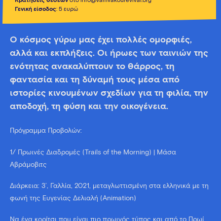
Κρατήσεις θέσεων
στο info@vamvakourevival.org
Γενική είσοδος
: 5 ευρώ
Ο κόσμος γύρω μας έχει πολλές ομορφιές,
αλλά και εκπλήξεις. Οι ήρωες των ταινιών της
ενότητας ανακαλύπτουν το θάρρος, τη
φαντασία και τη δύναμή τους μέσα από
ιστορίες κινουμένων σχεδίων για τη φιλία, την
αποδοχή, τη φύση και την οικογένεια.
Πρόγραμμα Προβολών:
1/ Πρωινές Διαδρομές (Trails of the Morning) | Μάσα
Αβράμοβιτς
Διάρκεια: 3’, Γαλλία, 2021, μεταγλωττισμένη στα ελληνικά με τη
φωνή της Ευγενίας Δελιαλή (Animation)
Να ένα κορίτσι που είναι πιο πρωινός τύπος και από το Πρωί