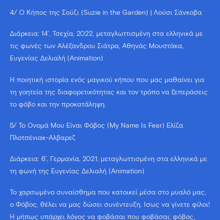
4/ Ο Κήπος της Σούζι (Suzie in the Garden) | Λούσι Σάνκοβα
Διάρκεια: 14’, Τσεχία, 2022, μεταγλωττισμένη στα ελληνικά με
τις φωνές των Αλέξανδρου Σιάτρα, Αθηνάς Μουστάκα,
Ευγενίας Δελιαλή (Animation)
Η ποιητική ιστορία ενός μαγικού κήπου που μας μαθαίνει για
τη γοητεία της διαφορετικότητας και τον τρόπο να ξεπεράσεις
το φόβο και την προκατάληψη.
5/ Το Όνομά Μου Είναι Φόβος (My Name Is Fear) Ελίζα
Πλοτσένιακ-Άλβαρεζ
Διάρκεια: 6’, Γερμανία, 2021, μεταγλωττισμένη στα ελληνικά με
τη φωνή της Ευγενίας Δελιαλή (Animation)
Το χαριτωμένο συναίσθημα που κατοικεί μέσα στο μυαλό μας,
ο Φόβος, θέλει να μας δώσει συνέντευξη. Ίσως να γίνετε φίλοι!
Ή μήπως υπάρχει λόγος να φοβάσαι που φοβάσαι; φόβος,