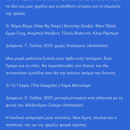
το ίδιο και μας χαρίζει μια ευαίσθητη ιστορία για τη σημασία
της φιλίας.
2/ Βήμα Βήμα (Step By Step) | Θεοντόρ Ζανβιέ, Φάνι Πάολι,
Έμμα Γκαχ, Άναμπελ Ντέιβιντ, Τζούλι Βαλεντίν, Κλερ Ρόμπερτ
Διάρκεια: 7’, Γαλλία, 2021, χωρίς διαλόγους (Animation)
Μια μικρή γαλότσα ξυπνά στην όχθη ενός ποταμού. Στον
δρόμο για το σπίτι, θα περιπλανηθεί στο δάσος και θα
συναντήσει εμπόδια που θα την κάνουν ακόμα πιο δυνατή.
3/ Οι Γλάροι (The Seagulls) | Λάρα Ματελάρτ
Διάρκεια: 3’, Γαλλία, 2021, μεταγλωττισμένη στα ελληνικά με τη
φωνή του Αλέξανδρου Σιάτρα (Animation)
Η παιδική ανάμνηση μιας κοπέλας. Μια λίμνη, πουλιά και ο
παππούς της να της χαρίζει φτερά αγάπης.