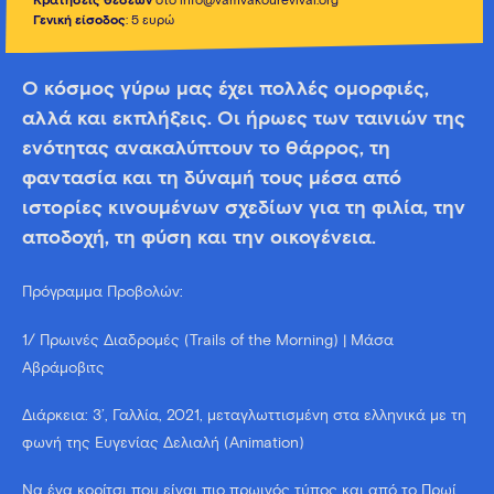
Κρατήσεις θέσεων
στο info@vamvakourevival.org
Γενική είσοδος
: 5 ευρώ
Ο κόσμος γύρω μας έχει πολλές ομορφιές,
αλλά και εκπλήξεις. Οι ήρωες των ταινιών της
ενότητας ανακαλύπτουν το θάρρος, τη
φαντασία και τη δύναμή τους μέσα από
ιστορίες κινουμένων σχεδίων για τη φιλία, την
αποδοχή, τη φύση και την οικογένεια.
Πρόγραμμα Προβολών:
1/ Πρωινές Διαδρομές (Trails of the Morning) | Μάσα
Αβράμοβιτς
Διάρκεια: 3’, Γαλλία, 2021, μεταγλωττισμένη στα ελληνικά με τη
φωνή της Ευγενίας Δελιαλή (Animation)
Να ένα κορίτσι που είναι πιο πρωινός τύπος και από το Πρωί