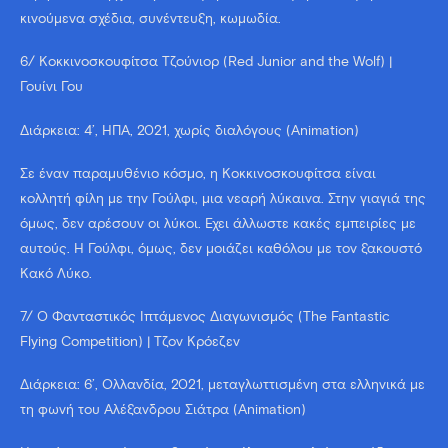
κινούμενα σχέδια, συνέντευξη, κωμωδία.
6/ Κοκκινοσκουφίτσα Τζούνιορ (Red Junior and the Wolf) |
Γουίνι Γου
Διάρκεια: 4’, ΗΠΑ, 2021, χωρίς διαλόγους (Animation)
Σε έναν παραμυθένιο κόσμο, η Κοκκινοσκουφίτσα είναι
κολλητή φίλη με την Γούλφι, μια νεαρή λύκαινα. Στην γιαγιά της
όμως, δεν αρέσουν οι λύκοι. Έχει άλλωστε κακές εμπειρίες με
αυτούς. Η Γούλφι, όμως, δεν μοιάζει καθόλου με τον ξακουστό
Κακό Λύκο.
7/ Ο Φανταστικός Ιπτάμενος Διαγωνισμός (The Fantastic
Flying Competition) | Τζον Κρόεζεν
Διάρκεια: 6’, Ολλανδία, 2021, μεταγλωττισμένη στα ελληνικά με
τη φωνή του Αλέξανδρου Σιάτρα (Animation)