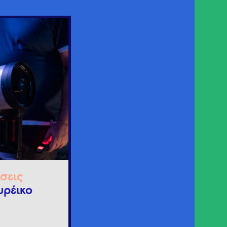
σεις
υρέικο