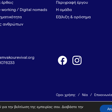
α έρθεις
Περιγραφή έργου
 working / Digital nomads
Η ομάδα
ρηματικότητα
Εξέλιξη & ορόσημα
ες ανθρώπων
amvakourevival.org
1076233
Όροι χρήσης
Νέα
Επικοινωνί
 για την βελτίωση της εμπειρίας σου. Διαβάστε την
© 2026 Vamvakou Revival
Design 
Απ