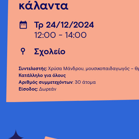
κάλαντα
Τρ 24/12/2024
12:00 - 14:00
Σχολείο
Συντελεστής:
Χρύσα Μάνδρου, μουσικοπαιδαγωγός – Θ
Κατάλληλο για όλους
Αριθμός συμμετεχόντων
: 30 άτομα
Είσοδος:
Δωρεάν