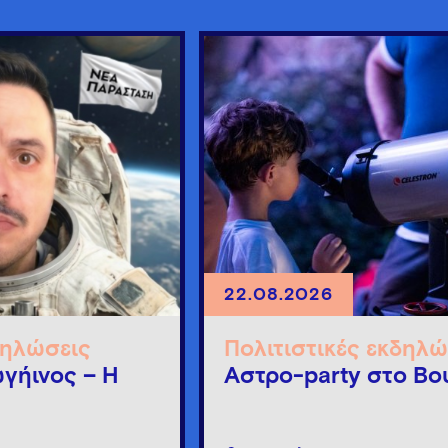
22.08.2026
δηλώσεις
Πολιτιστικές εκδηλώ
γήινος – Η
Άστρο-party στο Βο