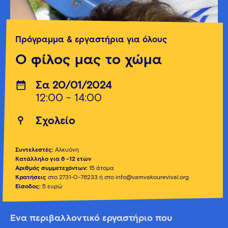
Πρόγραμμα & εργαστήρια για όλους
O φίλος μας το χώμα
Σα 20/01/2024
12:00 - 14:00
Σχολείο
Συντελεστές:
Αλκυόνη
Κατάλληλο για 6 -12 ετών
Αριθμός συμμετεχόντων:
15 άτομα
Κρατήσεις
στο 2731-0-76233 ή στο info@vamvakourevival.org
Είσοδος:
5 ευρώ
Ένα περιβαλλοντικό εργαστήριο που