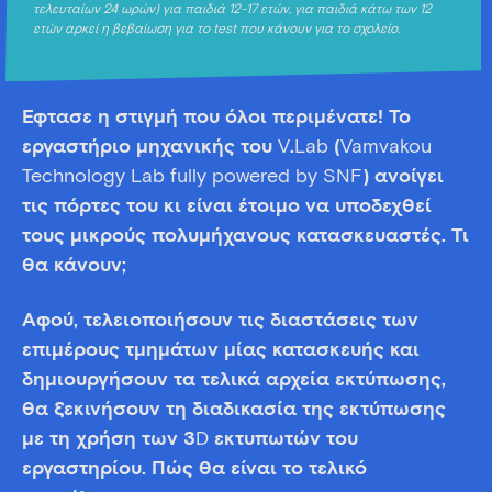
τελευταίων 24 ωρών) για παιδιά 12-17 ετών, για παιδιά κάτω των 12
ετών αρκεί η βεβαίωση για το test που κάνουν για το σχολείο.
Έφτασε η στιγμή που όλοι περιμένατε!
Το
εργαστήριο μηχανικής του
V
.
Lab
(
Vamvakou
Technology
Lab
fully
powered
by
SNF
) ανοίγει
τις πόρτες του κι είναι έτοιμο να υποδεχθεί
τους μικρούς πολυμήχανους κατασκευαστές. Τι
θα κάνουν;
Αφού, τελειοποιήσουν τις διαστάσεις των
επιμέρους τμημάτων μίας κατασκευής και
δημιουργήσουν τα τελικά
αρχεία εκτύπωσης,
θα ξεκινήσουν τη διαδικασία της
εκτύπωσης
με τη χρήση των 3
D
εκτυπωτών του
εργαστηρίου. Πώς θα είναι το τελικό