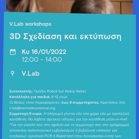
V.Lab workshops
3D Σχεδίαση και εκτύπωση
Κυ 16/01/2022
12:00 - 14:00
V.Lab
Συντελεστής:
Ομάδα Robot-fun Nokia Hellas
Κατάλληλο για παιδιά:
8-12 ετών
Οι θέσεις είναι περιορισμένες,
έως 8 συμμετέχοντες
. Κρατήσεις στο
v.lab@vamvakourevival.org
Συμμετοχή 5 ευρώ.
Η πληρωμή γίνεται είτε στο χώρο, είτε με τραπεζική
κατάθεση. Θα λάβετε σχετικές οδηγίες για την κατάθεση μέσω e-mail.
*Για την είσοδό σας στο σχολείο και τη συμμετοχή σας στο πρόγραμμα,
απαιτείται πιστοποιητικό εμβολιασμού ή βεβαίωση νόσησης για
ενηλίκους, αρνητικό PCR ή Rapid test (που διενεργείται εντός των