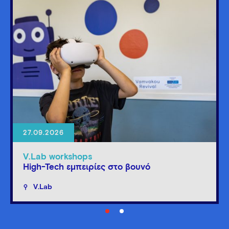
27.09.2026
V.Lab workshops
High-Tech εμπειρίες στο βουνό
V.Lab