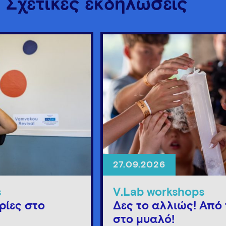
Σχετικές εκδηλώσεις
27.09.2026
s
V.Lab workshops
ρίες στο
Δες το αλλιώς! Από 
στο μυαλό!