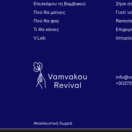
Επισκέψου τη Βαμβακού
Ζήσε σ
Πού θα μείνεις
Γιατί ν
Πού θα φας
Remote
Τι θα κάνεις
Επιχει
V.Lab
Ιστορί
info@v
+30273
Αποκλειστική δωρεά