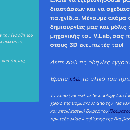
Ελάτε να εξερευνήσουμε μα
διαστάσεων και να σχεδιάσ
παιχνίδια. Μένουμε ακόμα 
δημιουργίες μας και μόλις 
ν
την έναρξη του
μηχανικής του V.Lab, σας 
mail με τις
στους 3D εκτυπωτές του!
οτεραιότητας,
Δείτε εδώ τις οδηγίες εγγ
Βρείτε
εδώ
το υλικό του πρ
Το V.Lab (Vamvakou Technology Lab ful
χωριό της Βαμβακούς από την Vamvako
και αποκλειστική δωρεά του
Ιδρύματος
πρωτοβουλίας Αναβίωσης της Βαμβακ