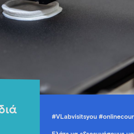
διά
#VLabvisitsyou #onlinecou