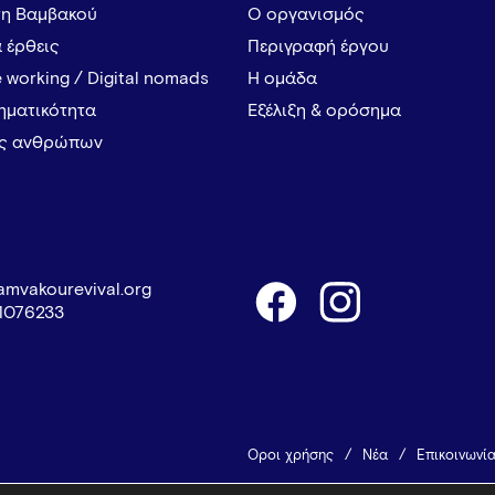
τη Βαμβακού
Ο οργανισμός
α έρθεις
Περιγραφή έργου
 working / Digital nomads
Η ομάδα
ρηματικότητα
Εξέλιξη & ορόσημα
ες ανθρώπων
amvakourevival.org
1076233
Όροι χρήσης
Νέα
Επικοινωνί