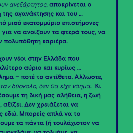
ουν ανεξάρτητος
, αποκρίνεται ο
η της αγανάκτησης και του …
πό μισό εκατομμύριο επιστήμονες
 για να ανοίξουν τα φτερά τους, να
ν πολυπόθητη καριέρα.
χουν νέοι στην Ελλάδα που
αλύτερο αύριο και κυρίως …
λημα – ποτέ το αντίθετο. Άλλωστε,
ήταν δύσκολο, δεν θα είχε νόημα
. Κι
έσουμε τη δική μας αλήθεια, η ζωή
 αξίζει. Δεν χρειάζεται να
ις εδώ. Μπορείς απλά να το
ουμε τα πάντα (ή τουλάχιστον να
αμογελάμε, να τολμάμε, να