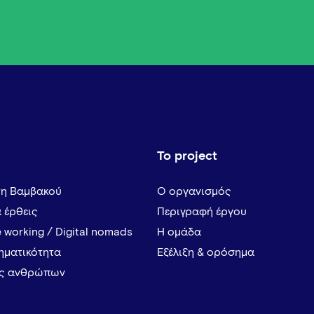
Το project
τη Βαμβακού
Ο οργανισμός
α έρθεις
Περιγραφή έργου
 working / Digital nomads
Η ομάδα
ρηματικότητα
Εξέλιξη & ορόσημα
ες ανθρώπων