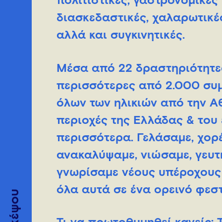
πολιτιστικές, γαστρονομικές
διασκεδαστικές, χαλαρωτικές
αλλά και συγκινητικές.
Μέσα από 22 δραστηριότητες
περισσότερες από 2.000 συμμ
όλων των ηλικιών από την Α
περιοχές της Ελλάδας & του
περισσότερα. Γελάσαμε, χορ
ανακαλύψαμε, νιώσαμε, γευ
γνωρίσαμε νέους υπέροχους 
όλα αυτά σε ένα ορεινό φεσ