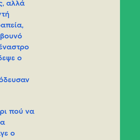
ς, αλλά
ντή
απεία,
 βουνό
 έναστρο
δεψε ο
νόδευσαν
ρι πού να
μα
γε ο