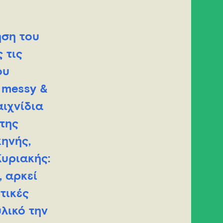
ηση του
 τις
ου
 messy &
αιχνίδια
της
κηνής,
Κυριακής:
, αρκεί
τικές
λικό την