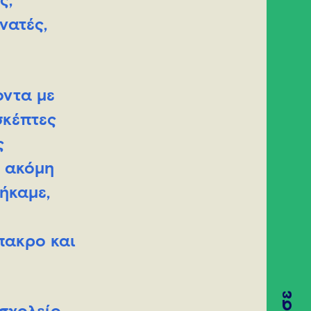
ς,
νατές,
οντα με
σκέπτες
ς
ε ακόμη
ήκαμε,
πακρο και