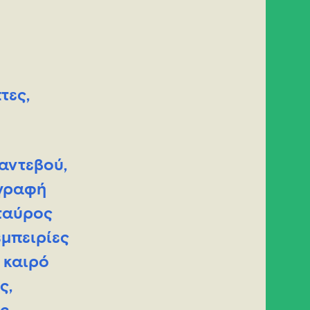
τες,
ραντεβού,
ογραφή
Σταύρος
εμπειρίες
 καιρό
ς,