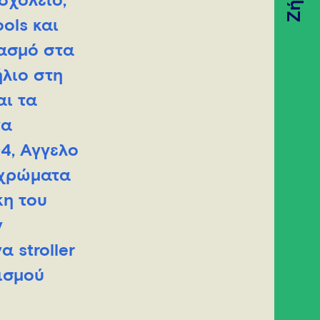
Ζήσε
σχολείο,
ols και
ασμό στα
ήλιο στη
αι τα
να
4, Άγγελο
 χρώματα
κη του
ν
 stroller
ισμού