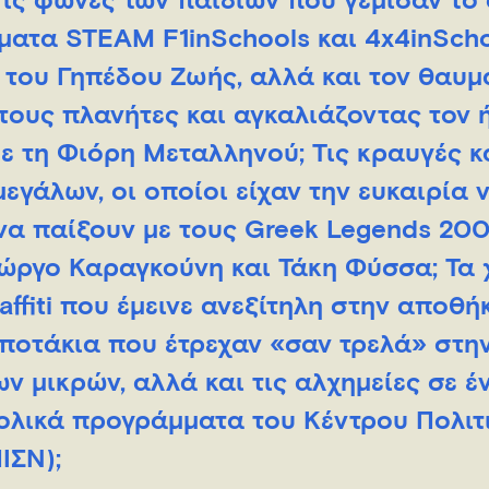
Τις φωνές των παιδιών που γέμισαν το 
ατα STEAM F1inSchools και 4x4inScho
του Γηπέδου Ζωής, αλλά και τον θαυμ
τους πλανήτες και αγκαλιάζοντας τον 
ε τη Φιόρη Μεταλληνού; Τις κραυγές κ
εγάλων, οι οποίοι είχαν την ευκαιρία 
 να παίξουν με τους Greek Legends 200
ιώργο Καραγκούνη και Τάκη Φύσσα; Τα
affiti που έμεινε ανεξίτηλη στην αποθή
μποτάκια που έτρεχαν «σαν τρελά» στη
 μικρών, αλλά και τις αλχημείες σε ένα
ολικά προγράμματα του Κέντρου Πολιτ
ΙΣΝ);