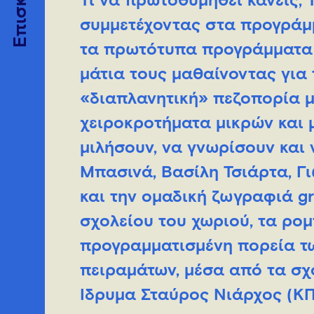
Επισκέψου
Τι να πρωτοθυμηθεί κανείς; 
συμμετέχοντας στα προγράμμ
τα πρωτότυπα προγράμματα 
μάτια τους μαθαίνοντας για 
«διαπλανητική» πεζοπορία μ
χειροκροτήματα μικρών και μ
μιλήσουν, να γνωρίσουν και
Μπασινά, Βασίλη Τσιάρτα, Γ
και την ομαδική ζωγραφιά gr
σχολείου του χωριού, τα ρο
προγραμματισμένη πορεία των
πειραμάτων, μέσα από τα σχ
Ίδρυμα Σταύρος Νιάρχος (ΚΠ