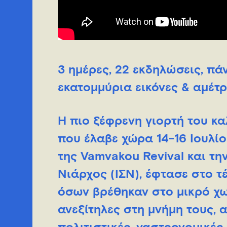
3 ημέρες, 22 εκδηλώσεις, πά
εκατομμύρια εικόνες & αμέτρ
Η πιο ξέφρενη γιορτή του κα
που έλαβε χώρα 14-16 Ιουλί
της Vamvakou Revival και τ
Νιάρχος (ΙΣΝ), έφτασε στο τέ
όσων βρέθηκαν στο μικρό χω
ανεξίτηλες στη μνήμη τους, α