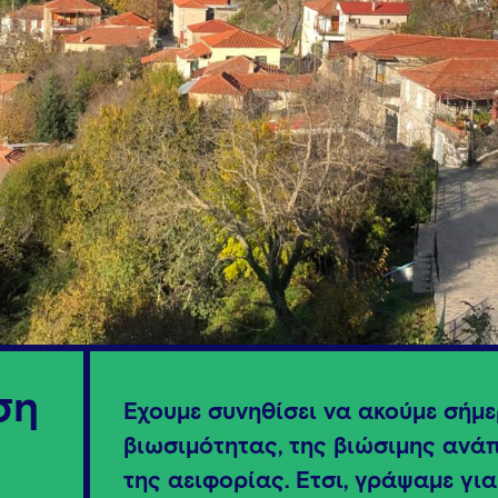
ση
Έχουμε συνηθίσει να ακούμε σήμερ
βιωσιμότητας, της βιώσιμης ανά
της αειφορίας. Έτσι, γράψαμε για 