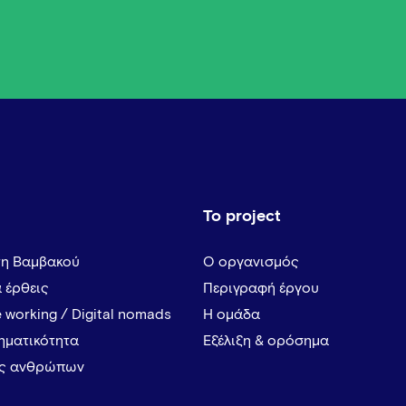
Το project
τη Βαμβακού
Ο οργανισμός
α έρθεις
Περιγραφή έργου
 working / Digital nomads
Η ομάδα
ρηματικότητα
Εξέλιξη & ορόσημα
ες ανθρώπων