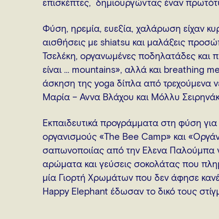
επισκέπτες, δημιουργώντας έναν πρωτότ
Φύση, ηρεμία, ευεξία, χαλάρωση είχαν κυ
αισθήσεις με shiatsu και μαλάξεις προσώ
Τσελέκη, οργανωμένες ποδηλατάδες και 
είναι … mountains», αλλά και breathing m
άσκηση της yoga δίπλα από τρεχούμενα ν
Μαρία – Άννα Βλάχου και Μόλλυ Σειρηνάκ
Εκπαιδευτικά προγράμματα στη φύση για 
οργανισμούς «The Bee Camp» και «Οργάνω
σαπωνοποιίας από την Έλενα Παλούμπα γι
αρώματα και γεύσεις σοκολάτας που πλη
μία Γιορτή Χρωμάτων που δεν άφησε καν
Happy Elephant έδωσαν το δικό τους στίγ