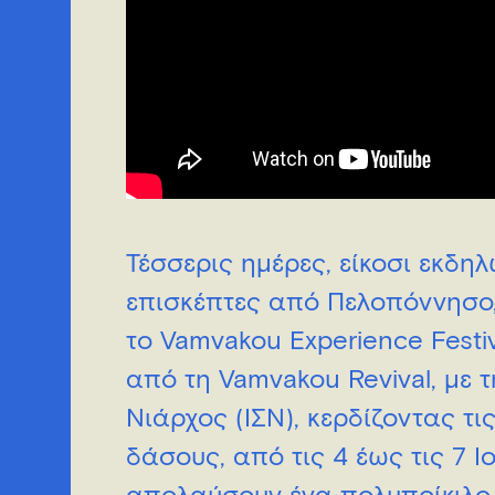
Τέσσερις ημέρες, είκοσι εκδη
επισκέπτες από Πελοπόννησο, 
το Vamvakou Experience Festi
από τη Vamvakou Revival, με 
Νιάρχος (ΙΣΝ), κερδίζοντας τ
δάσους, από τις 4 έως τις 7 Ιο