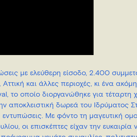
λώσεις με ελεύθερη είσοδο, 2.400 συμμετ
Αττική και άλλες περιοχές, κι ένα ακόμ
val, το οποίο διοργανώθηκε για τέταρτη 
την αποκλειστική δωρεά του Ιδρύματος 
ις εντυπώσεις. Με φόντο τη μαγευτική ομ
υλίου, οι επισκέπτες είχαν την ευκαιρία 