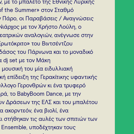
, με το μπαλέτο της Εθνικής Λυρικής
 of the Summer» στον Σταθμό
ν Πάρο, οι Παραβάσεις / Αναγνώσεις
Νιάρχος με τον Χρήστο Λούλη, ο
θεατρικών αναλογιών, ανέγνωσε στην
ρωτόκριτο» του Βιντσέντζου
 δάσος του Πάρνωνα και το μοναδικό
 dj set με τον Μάκη
μουσική του μία ειδυλλιακή
ή επίδειξη της Γερακίτικης υφαντικής
Σύλλογο Γερονθρών κι ένα τρυφερό
μωρά, το BabyBoom Dance, με την
ών Δράσεων της ΕΛΣ και του μπαλέτου
 ακορντεόν, ένα βιολί, ένα
κι στήθηκαν τις αυλές των σπιτιών των
s Εnsemble, υποδέχτηκαν τους