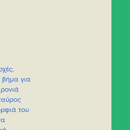
οχές,
η βήμα για
χρονιά
Σταύρος
ορφιά του
να