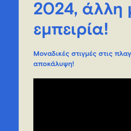
2024, άλλη 
εμπειρία!
Μοναδικές στιγμές στις πλα
αποκάλυψη!