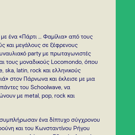
ε με ένα «Πάρτι … Φαμίλια» από τους
ύς και μεγάλους σε ξέφρενους
υναυλιακό party με πρωταγωνιστές
και τους μοναδικούς Locomondο, όπου
ska, latin, rock και ελληνικούς
ά» στον Πάρνωνα και έκλεισε με μια
πάντες του Schoolwave, να
νουν με metal, pop, rock και
υ συμπλήρωσαν ένα δίπτυχο σύγχρονου
φούνη και του Κωνσταντίνου Ρήγου