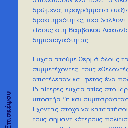
απολαύσουν ένα πολυποίκιλο 
δρώμενα, προγράμματα ευεξία
δραστηριότητες, περιβαλλοντι
είδους στη Βαμβακού Λακωνί
δημιουργικότητας.
Ευχαριστούμε θερμά όλους του
συμμετέχοντες, τους εθελοντέ
αποτέλεσαν και φέτος ένα πολ
Ιδιαίτερες ευχαριστίες στο Ίδ
Επισκέψου
υποστήριξη και συμπαράστασ
Έχοντας στόχο να καταστήσου
τους σημαντικότερους πολιτι