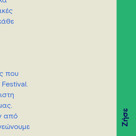
κά
ικές
κάθε
ύς που
estival.
ριστη
μας.
Ζήσε
ν από
ανεώνουμε