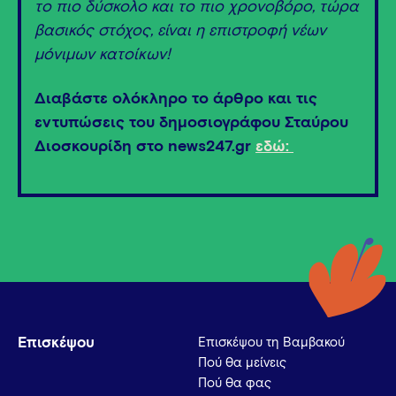
το πιο δύσκολο και το πιο χρονοβόρο, τώρα
βασικός στόχος, είναι η επιστροφή νέων
μόνιμων κατοίκων!
Διαβάστε ολόκληρο το άρθρο και τις
εντυπώσεις του δημοσιογράφου Σταύρου
Διοσκουρίδη στο news247.gr
εδώ:
Επισκέψου
Επισκέψου τη Βαμβακού
Πού θα μείνεις
Πού θα φας