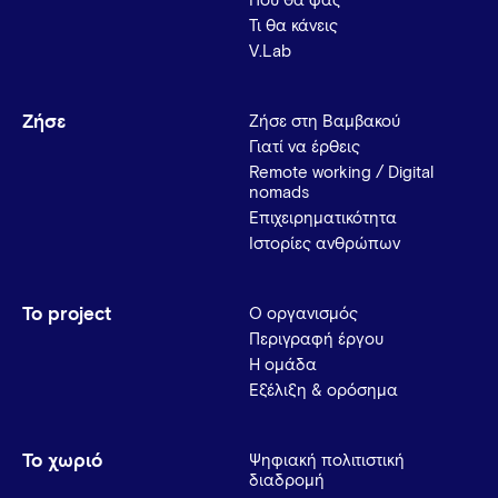
Πού θα φας
Τι θα κάνεις
V.Lab
Ζήσε
Ζήσε στη Βαμβακού
Γιατί να έρθεις
Remote working / Digital
nomads
Επιχειρηματικότητα
Ιστορίες ανθρώπων
Το project
Ο οργανισμός
Περιγραφή έργου
Η ομάδα
Εξέλιξη & ορόσημα
Το χωριό
Ψηφιακή πολιτιστική
διαδρομή