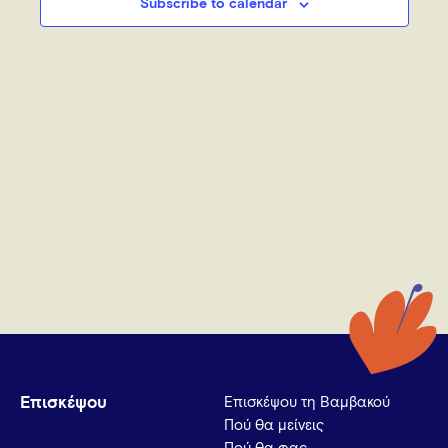
Subscribe to calendar
Επισκέψου
Επισκέψου τη Βαμβακού
Πού θα μείνεις