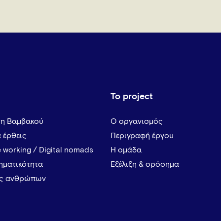
Το project
τη Βαμβακού
Ο οργανισμός
α έρθεις
Περιγραφή έργου
 working / Digital nomads
Η ομάδα
ρηματικότητα
Εξέλιξη & ορόσημα
ες ανθρώπων