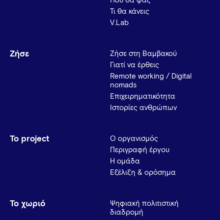
Πού θα φας
Τι θα κάνεις
V.Lab
Ζήσε
Ζήσε στη Βαμβακού
Γιατί να έρθεις
Remote working / Digital
nomads
Επιχειρηματικότητα
Ιστορίες ανθρώπων
Το project
Ο οργανισμός
Περιγραφή έργου
Η ομάδα
Εξέλιξη & ορόσημα
Το χωριό
Ψηφιακή πολιτιστική
διαδρομή