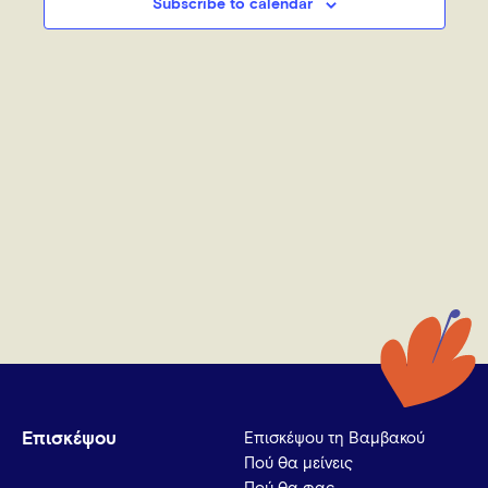
Subscribe to calendar
Επισκέψου
Επισκέψου τη Βαμβακού
Πού θα μείνεις